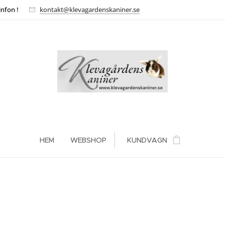
infon !
kontakt@klevagardenskaniner.se
HEM
WEBSHOP
KUNDVAGN