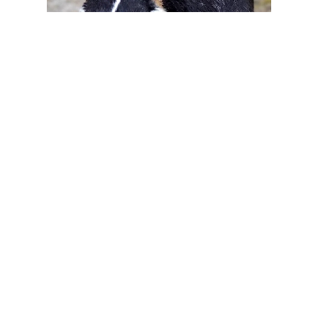
foto 2025-04-29
Otter svart vitörad
Född: 2023-02-16
Genkod: A Bb Cc Dd go Kwo
Orchiz går att hyra se Hyra kanin
Vaccinerad
Van vid sele och går på låda