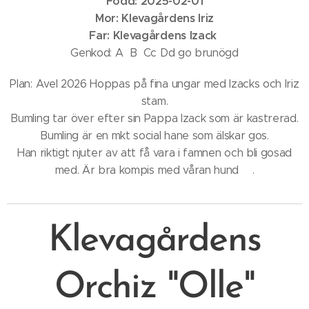
Född: 2025-02-01
Mor: Klevagårdens Iriz
Far: Klevagårdens Izack
Genkod: A B Cc Dd go brunögd
Plan: Avel 2026 Hoppas på fina ungar med Izacks och Iriz
stam.
Bumling tar över efter sin Pappa Izack som är kastrerad.
Bumling är en mkt social hane som älskar gos.
Han riktigt njuter av att få vara i famnen och bli gosad
med. Är bra kompis med våran hund♥️.
Klevagårdens
Orchiz "Olle"