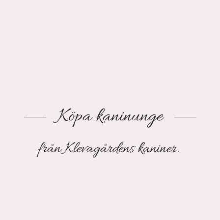
Köpa kaninunge
från Klevagårdens kaniner.