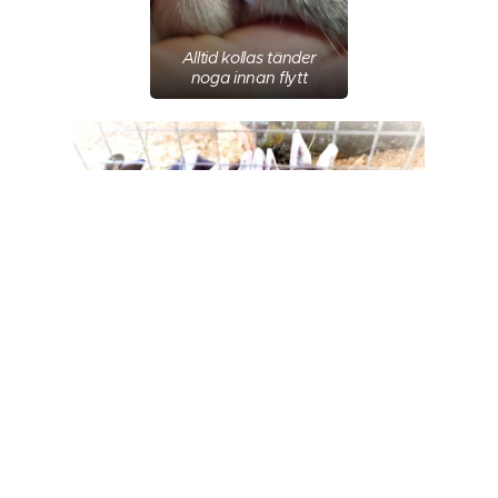
Alltid kollas tänder
noga innan flytt
Myskullen 2021
När ni bestämt er för en kanin,kaniner betalas halva
köpesumman in och kaninen är då tingad till er.
Tingningsavgiften betalas ej tillbaka om köpet ångras. En
trygghet för både säljare och köpare. Resterande summa
betalas när kaninen hämtas.
Viktigt att betala in tingningsavgiften strax efter