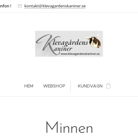
infon !
kontakt@klevagardenskaniner.se
HEM
WEBSHOP
KUNDVAGN
Minnen