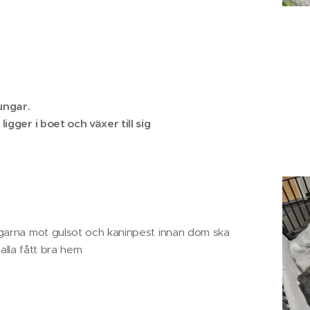
ungar.
ligger i boet och växer till sig😊
ngarna mot gulsot och kaninpest innan dom ska
tt alla fått bra hem😊❤️