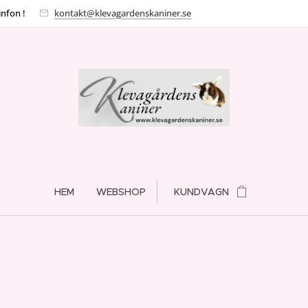
infon !
kontakt@klevagardenskaniner.se
HEM
WEBSHOP
KUNDVAGN