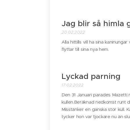
Jag blir så himla 
20.02.2022
Alla hittills vill ha sina kaninu
flyttar till sina nya hem.
Lyckad parning
17.02.2022
Den 31 Januari parades Mazetti
kullen.Beräknad nedkomst runt d
Misstänker en ganska stor kull. 
tycker hon var tjockare nu än sl