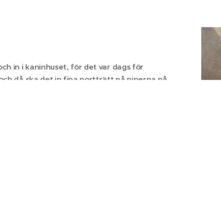
ch in i kaninhuset, för det var dags för
och då ska det in fina portträtt på ninerna på
arna 2 och 2 i huset till finsoffan och fota.
Ja
så kan dom sitta still framför kameran.
På bild är
 2 kullar, och har nästan hunnit bli 4 veckor.
 vistas i en större golvbur alla tillsammans.
Busa