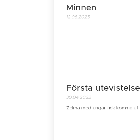
Minnen
12.08.2025
Första utevistels
30.04.2022
Zelma med ungar fick komma ut i