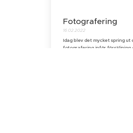
Fotografering
16.02.2022
Idag blev det mycket spring ut o
fotografering inför försäljning 
hemsidan.
Lättast var att bära in kaninung
dom är roliga att fota, faktisk 
Gorm❤️...
Kanindagis
16.02.2022
Åtta små kaninungar har fötts ur
Ett par timmar om dagen får dom