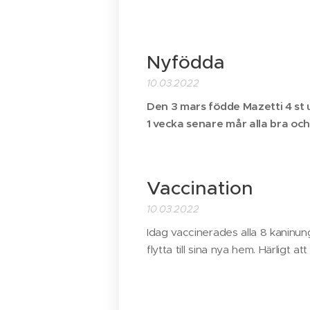
Nyfödda
10.03.2022
Den 3 mars födde Mazetti 4 st 
1 vecka senare mår alla bra och 
Vaccination
10.03.2022
Idag vaccinerades alla 8 kaninu
flytta till sina nya hem. Härligt a