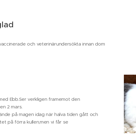
glad
ngar vaccinerade och veterinärundersökta innan dom
 med Ebb.Ser verkligen framemot den
en 2 mars.
Kände på magen idag när halva tiden gått och
utet på förra kullen,men vi får se😊🐰❤️